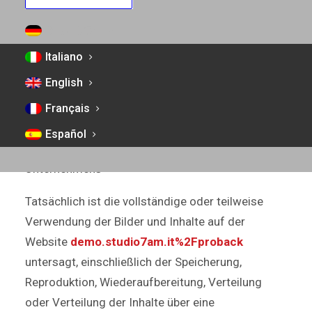
geltenden nationalen und internationalen Regeln
und Vorschriften einzuhalten und ist allein
DEUTSCH
verantwortlich für alle vom Benutzer selbst
Italiano
durchgeführten Handlungen. Gemäß den Artikeln
English
87 und 88 des Gesetzes 663/41 sind alle auf den
verschiedenen Seiten der Website
Français
demo.studio7am.it%2Fproback
enthaltenen
Español
Fotos das ausschließliche Eigentum des
Unternehmens
Tatsächlich ist die vollständige oder teilweise
Verwendung der Bilder und Inhalte auf der
Website
demo.studio7am.it%2Fproback
untersagt, einschließlich der Speicherung,
Reproduktion, Wiederaufbereitung, Verteilung
oder Verteilung der Inhalte über eine