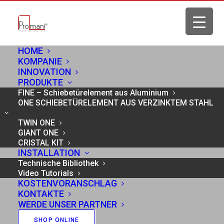
HOME
KOMPANIE
INNOVATION
Home
COPYRIGHT POLICY
PRODUKTE
FINE – Schiebetürelement aus Aluminium
ONE SCHIEBETÜRELEMENT AUS VERZINKTEM STAHL
TWIN ONE
COPYRIGHT POLICY
GIANT ONE
CRISTAL KIT
INSTALLATION
Technische Bibliothek
Der gesamte Inhalt der Website, Texte und Fotos,
Video Tutorials
KOSTENVORANSCHLAG
sind vollständig urheberrechtlich geschützt und
KONTAKTE
können daher in keiner Weise reproduziert
WERDE UNSER PARTNER
werden. Der Benutzer ist verpflichtet, alle
SHOP ONLINE