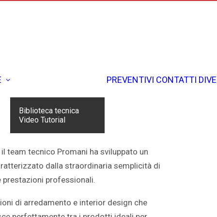
E
PREVENTIVI
CONTATTI
DIV
Biblioteca tecnica
Video Tutorial
, il team tecnico Promani ha sviluppato un
aratterizzato dalla straordinaria semplicità di
 prestazioni professionali.
oni di arredamento e interior design che
isce perfettamente tra i prodotti ideali per