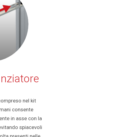
anziatore
 compreso nel kit
omani consente
ente in asse con la
evitando spiacevoli
olta presenti nelle