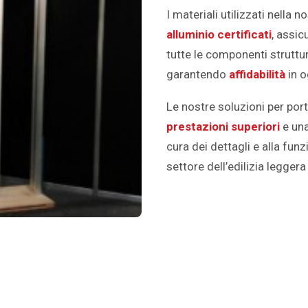
I materiali utilizzati nella 
alluminio certificati
, assic
tutte le componenti struttur
garantendo
affidabilità
in o
Le nostre soluzioni per po
prestazioni superiori
e una
cura dei dettagli e alla funz
settore dell’edilizia leggera